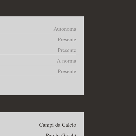
Autonoma
Presente
Presente
A norma
Presente
Campi da Calcio
Parchi Giochi