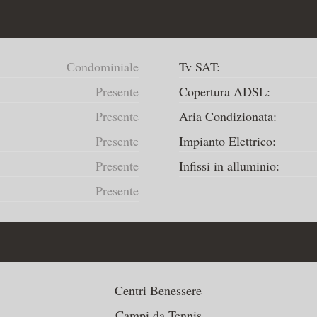
Condominiale
Tv SAT:
Presente
Copertura ADSL:
Presente
Aria Condizionata:
Presente
Impianto Elettrico:
Presente
Infissi in alluminio:
Presente
Centri Benessere
Campi da Tennis