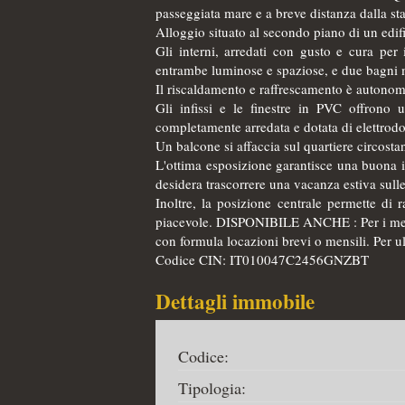
passeggiata mare e a breve distanza dalla staz
Alloggio situato al secondo piano di un edific
Gli interni, arredati con gusto e cura per 
entrambe luminose e spaziose, e due bagni 
Il riscaldamento e raffrescamento è autonom
Gli infissi e le finestre in PVC offrono 
completamente arredata e dotata di elettrodo
Un balcone si affaccia sul quartiere circostan
L'ottima esposizione garantisce una buona i
desidera trascorrere una vacanza estiva sull
Inoltre, la posizione centrale permette di
piacevole. DISPONIBILE ANCHE : Per i mes
con formula locazioni brevi o mensili. Per ul
Codice CIN: IT010047C2456GNZBT
Dettagli immobile
Codice:
Tipologia: