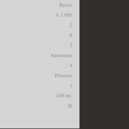
Recco
€ 1.000
2
6
2
Autonomo
4
Presente
1
100 mt.
Sì