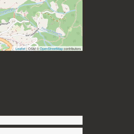
Leaflet
| OSM ©
OpenStreetMap
contributors