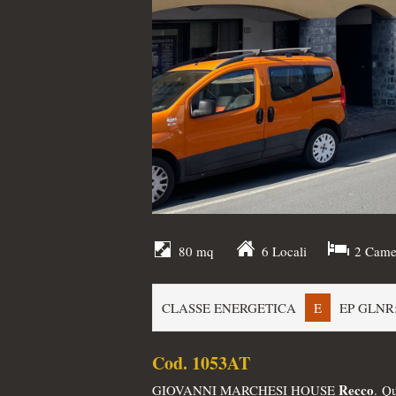
80 mq
6 Locali
2 Came
CLASSE ENERGETICA
E
EP GLNR:
Cod. 1053AT
Recco
GIOVANNI MARCHESI HOUSE
. Q