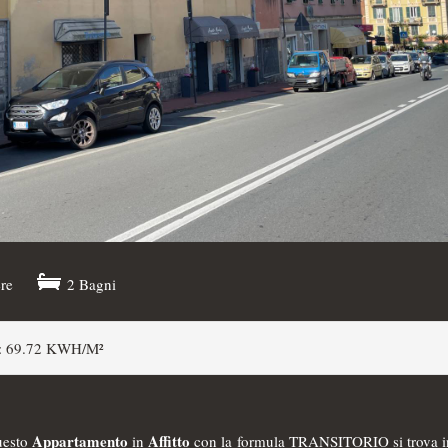
re
2 Bagni
 69.72 KWH/M²
Appartamento
Affitto
uesto
in
con la formula TRANSITORIO si trova in