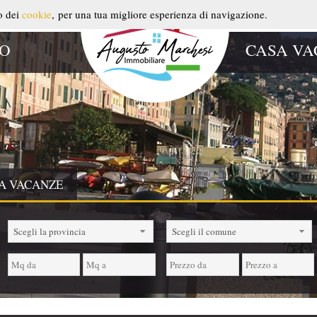
so dei
cookie
, per una tua migliore esperienza di navigazione.
TO
CASA VA
A VACANZE
Scegli la provincia
Scegli il comune