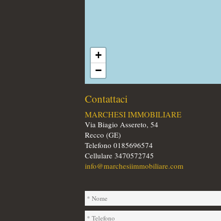
+
−
Contattaci
MARCHESI IMMOBILIARE
Via Biagio Assereto, 54
Recco (GE)
Telefono 0185696574
Cellulare 3470572745
info@marchesiimmobiliare.com