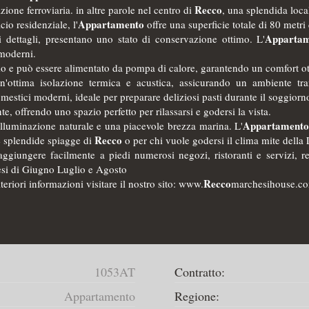
Recco
ione ferroviaria. in altre parole nel centro di
, una splendida local
Appartamento
io residenziale, l'
offre una superficie totale di 80 metri 
Apparta
i dettagli, presentano uno stato di conservazione ottimo. L'
moderni.
o e può essere alimentato da pompa di calore, garantendo un comfort ott
un'ottima isolazione termica e acustica, assicurando un ambiente tra
mestici moderni, ideale per preparare deliziosi pasti durante il soggiorn
te, offrendo uno spazio perfetto per rilassarsi e godersi la vista.
Appartament
lluminazione naturale e una piacevole brezza marina. L'
Recco
e splendide spiagge di
o per chi vuole godersi il clima mite della 
 raggiungere facilmente a piedi numerosi negozi, ristoranti e servizi
i di Giugno Luglio e Agosto
Recco
teriori informazioni visitare il nostro sito: www.
marchesihouse.co
1053AT
Contratto:
Appartamento
Regione: