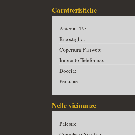
Caratteristiche
Antenna Tv:
Ripostiglio:
Copertura Fastweb:
Impianto Telefonico:
Doccia:
Persiane:
Nelle vicinanze
Palestre
Complessi Sportivi