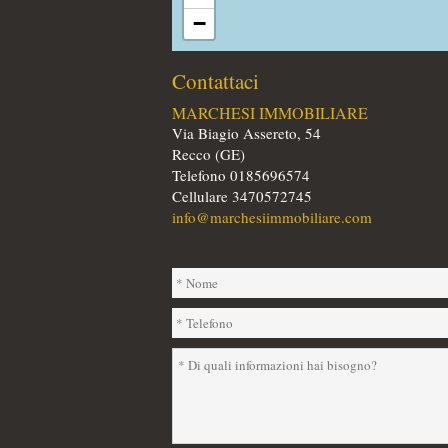
−
Contattaci
MARCHESI IMMOBILIARE
Via Biagio Assereto, 54
Recco (GE)
Telefono 0185696574
Cellulare 3470572745
info@marchesiimmobiliare.com