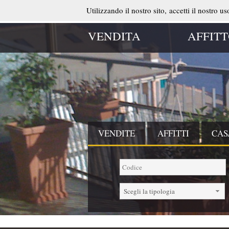
Utilizzando il nostro sito, accetti il nostro u
HOME
|
AGENZIA
|
CONTATTI
VENDITA
AFFIT
VENDITE
AFFITTI
CAS
Scegli la tipologia