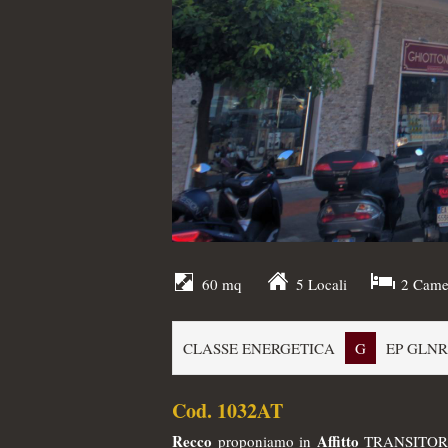
60 mq
5 Locali
2 Came
CLASSE ENERGETICA
G
EP GLNR:
Cod. 1032AT
Recco
Affitto
proponiamo in
TRANSITO