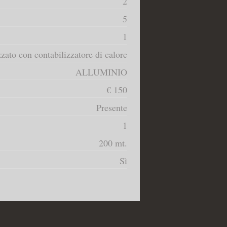
2
5
1
zzato con contabilizzatore di calore
ALLUMINIO
€ 150
Presente
1
200 mt.
Sì