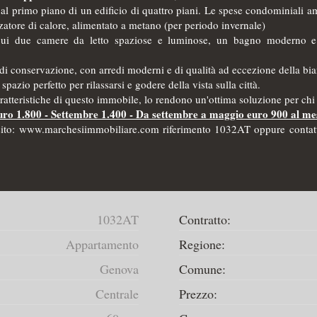
ato al primo piano di un edificio di quattro piani. Le spese condomini
zzatore di calore, alimentato a metano (per periodo invernale)
cui due camere da letto spaziose e luminose, un bagno moderno e
di conservazione, con arredi moderni e di qualità ad eccezione della bia
pazio perfetto per rilassarsi e godere della vista sulla città.
ratteristiche di questo immobile, lo rendono un'ottima soluzione per ch
 Euro 1.800 - Settembre 1.400 - Da settembre a maggio euro 900 al me
tro sito: www.marchesiimmobiliare.com riferimento 1032AT oppure conta
1032AT
Contratto:
Appartamento
Regione:
Genova
Comune:
Centrale
Prezzo: