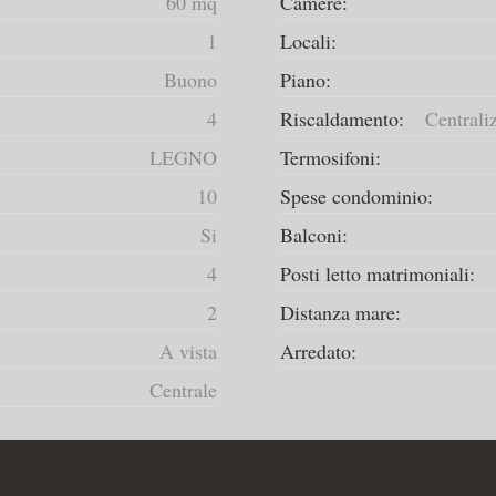
60 mq
Camere:
1
Locali:
Buono
Piano:
4
Riscaldamento:
Centrali
LEGNO
Termosifoni:
10
Spese condominio:
Si
Balconi:
4
Posti letto matrimoniali:
2
Distanza mare:
A vista
Arredato:
Centrale