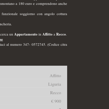
ali ammontano a 180 euro e comprendono anche
 funzionale soggiorno con angolo cottura
ncheria.
Appartamento
Affitto
Recco
i cerca un
in
a
.
se
ttaci al numero 347- 0572745. (Codice citra
Affitto
Liguria
Recco
€ 900