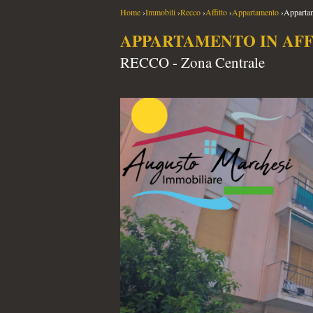
Home
›
Immobili
›
Recco
›
Affitto
›
Appartamento
›
Appartam
APPARTAMENTO IN AFF
RECCO - Zona Centrale