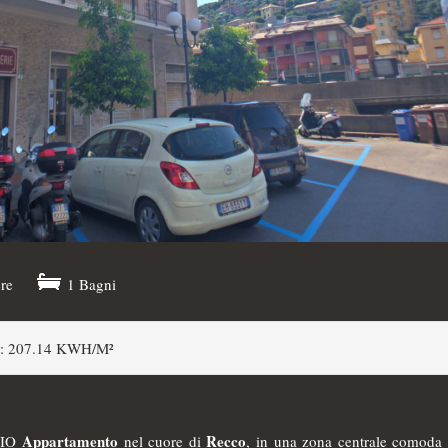
re
1 Bagni
 207.14 KWH/M²
Appartamento
Recco
RIO
nel cuore di
, in una zona centrale comoda e