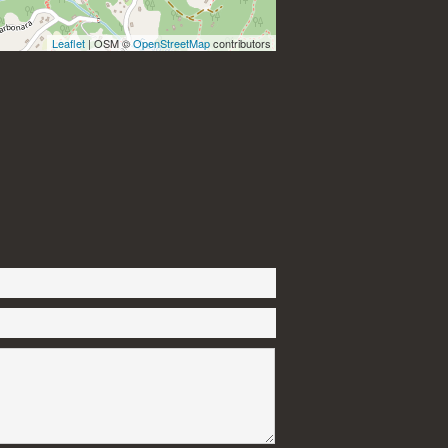
Leaflet
| OSM ©
OpenStreetMap
contributors