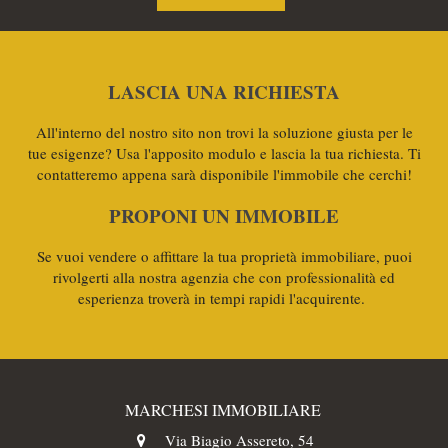
LASCIA UNA RICHIESTA
All'interno del nostro sito non trovi la soluzione giusta per le
tue esigenze? Usa l'apposito modulo e lascia la tua richiesta. Ti
contatteremo appena sarà disponibile l'immobile che cerchi!
PROPONI UN IMMOBILE
Se vuoi vendere o affittare la tua proprietà immobiliare, puoi
rivolgerti alla nostra agenzia che con professionalità ed
esperienza troverà in tempi rapidi l'acquirente.
MARCHESI IMMOBILIARE
Via Biagio Assereto, 54