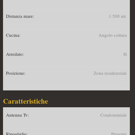
Distanza mare:
1.500 mt.
Cucina:
Angolo cottura
Arredato:
Sì
Posizione:
Zona residenziale
Caratteristiche
Antenna Tv:
Condominiale
Ripostiglio:
Presente