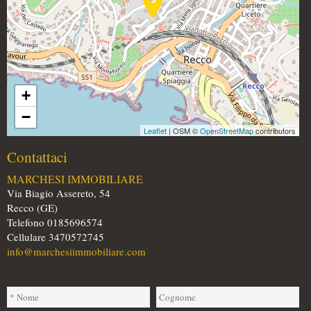
+
−
Leaflet
| OSM ©
OpenStreetMap
contributors
Contattaci
MARCHESI IMMOBILIARE
Via Biagio Assereto, 54
Recco (GE)
Telefono 0185696574
Cellulare 3470572745
info@marchesiimmobiliare.com