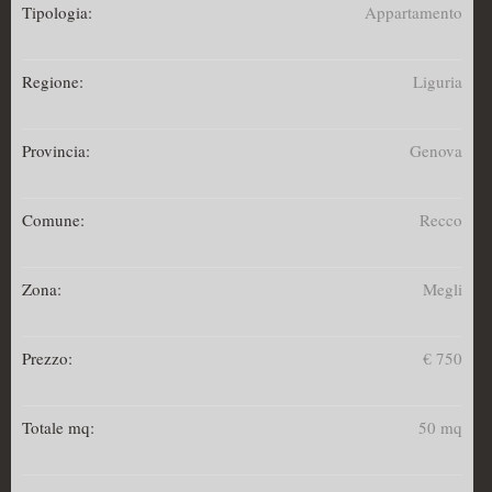
Tipologia:
Appartamento
Regione:
Liguria
Provincia:
Genova
Comune:
Recco
Zona:
Megli
Prezzo:
€ 750
Totale mq:
50 mq