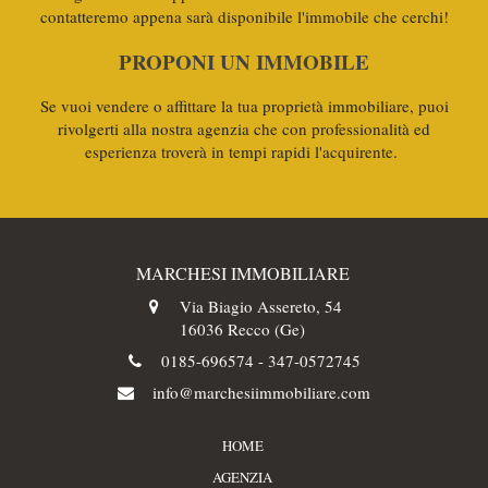
contatteremo appena sarà disponibile l'immobile che cerchi!
PROPONI UN IMMOBILE
Se vuoi vendere o affittare la tua proprietà immobiliare, puoi
rivolgerti alla nostra agenzia che con professionalità ed
esperienza troverà in tempi rapidi l'acquirente.
MARCHESI IMMOBILIARE
Via Biagio Assereto, 54
16036 Recco (Ge)
0185-696574
-
347-0572745
info@marchesiimmobiliare.com
HOME
AGENZIA