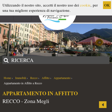
MOBILE APP
Utilizzando il nostro sito, accetti il nostro uso dei
cookie
, per
OK
una tua migliore esperienza di navigazione.
Scarica l'applicazione
RICERCA
Home
›
Immobili
›
Recco
›
Affitto
›
Appartamento
›
Appartamento in Affitto a Recco
APPARTAMENTO IN AFFITTO
RECCO - Zona Megli