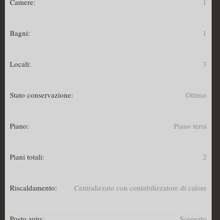
Camere:
1
Bagni:
1
Locali:
3
Stato conservazione:
Ottimo
Piano:
Piano terra
Piani totali:
2
Riscaldamento:
Centralizzato con contabilizzatore di calore
Posto auto:
Scoperto