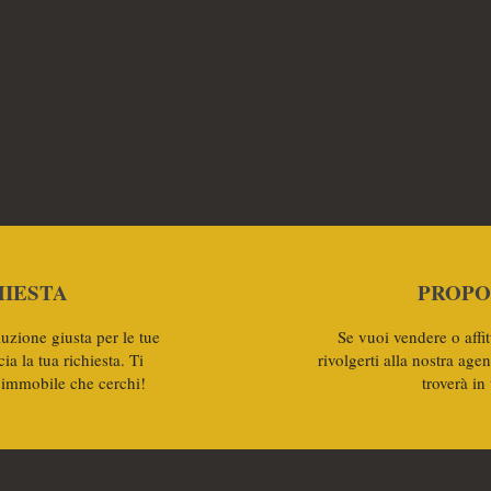
HIESTA
PROPO
luzione giusta per le tue
Se vuoi vendere o affit
a la tua richiesta. Ti
rivolgerti alla nostra age
'immobile che cerchi!
troverà in