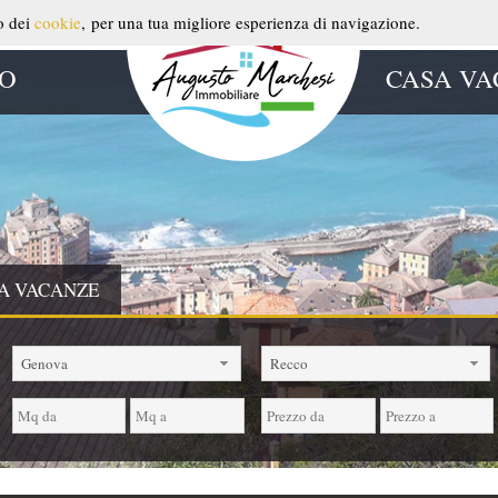
so dei
cookie
, per una tua migliore esperienza di navigazione.
TO
CASA VA
A VACANZE
Genova
Recco