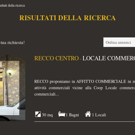
ultati della ricerca
RISULTATI DELLA RICERCA
tua richiesta!
Ordina annunci
RECCO CENTRO
LOCALE COMMERC
-
RECCO proponiamo in AFFITTO COMMERCIALE in zona c
attività commerciali vicine alla Coop Locale commerci
commerciali...
30 mq
1 Bagni
1 Locali