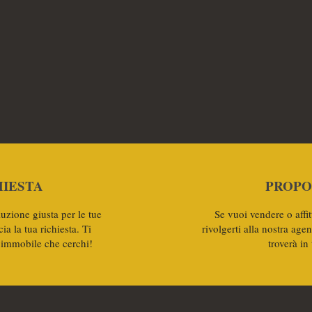
HIESTA
PROPO
luzione giusta per le tue
Se vuoi vendere o affit
a la tua richiesta. Ti
rivolgerti alla nostra age
'immobile che cerchi!
troverà in